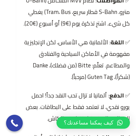
✅
المواصلات
: نظام MVV المتكامل (U-Bahn
مترو، S-Bahn قطار سريع، Tram، Bus) يغطي
كل شيء. اشترِ تذكرة يوم (€9) أو أسبوع (€20).
✅
اللغة
: الألمانية هي الأساس، لكن الإنجليزية
مفهومة في الأماكن السياحية والفنادق
والمطاعم. تعلّم: Bitte (من فضلك)، Danke
(شكراً)، Guten Tag (مرحباً).
✅
الدفع
: ألمانيا لا تزال تحب النقد جداً! احمل
يورو نقدي، لا تعتمد فقط على البطاقات. بعض
المطاعم الصغيرة لا تقبل غير الكاش.
كيف يمكننا مساعدتك؟