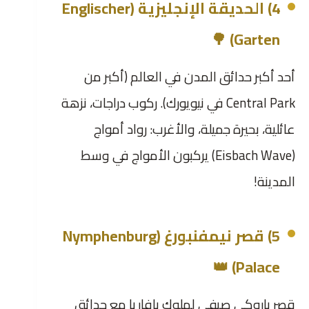
4) الحديقة الإنجليزية (Englischer
Garten) 🌳
أحد أكبر حدائق المدن في العالم (أكبر من
Central Park في نيويورك). ركوب دراجات، نزهة
عائلية، بحيرة جميلة، والأغرب: رواد أمواج
(Eisbach Wave) يركبون الأمواج في وسط
المدينة!
5) قصر نيمفنبورغ (Nymphenburg
Palace) 👑
قصر باروكي صيفي لملوك بافاريا مع حدائق