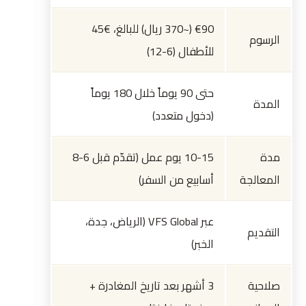
€90 (~370 ريال) للبالغ، €45
الرسوم
للأطفال (6-12)
حتى 90 يوماً خلال 180 يوماً
المدة
(دخول متعدد)
مدة
10-15 يوم عمل (تقدّم قبل 6-8
المعالجة
أسابيع من السفر)
عبر VFS Global (الرياض، جدة،
التقديم
الخبر)
صلاحية
3 أشهر بعد تاريخ المغادرة +