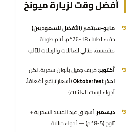
أفضل وقت لزيارة ميونخ
مايو-سبتمبر (الأفضل للسعوديين)
:
دفء لطيف 18-26°م، أيام طويلة
مشمسة، مثالي للعائلات والرحلات للألب
أكتوبر
: خريف جميل بألوان سحرية، لكن
احذر Oktoberfest
(أسعار ترتفع أضعافاً،
أجواء ليست للعائلات)
ديسمبر
: أسواق عيد الميلاد السحرية +
ثلوج (5-8°م) — أجواء خيالية