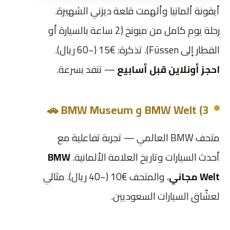
أيقونة ألمانيا وألهمت قلعة ديزني الشهيرة.
رحلة يوم كامل من ميونخ (2 ساعة بالسيارة أو
القطار إلى Füssen). تذكرة: €15 (~60 ريال).
احجز أونلاين قبل أسابيع
— تنفد بسرعة.
3) BMW Welt و BMW Museum 🚗
متحف BMW العالمي — تجربة تفاعلية مع
أحدث السيارات وتاريخ العلامة الألمانية.
BMW
Welt مجاني
، والمتحف €10 (~40 ريال). مثالي
لعشّاق السيارات السعوديين.