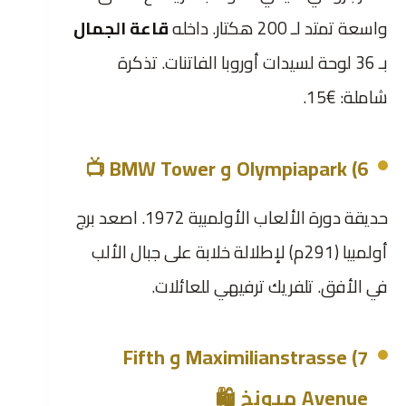
واسعة تمتد لـ 200 هكتار. داخله
قاعة الجمال
بـ 36 لوحة لسيدات أوروبا الفاتنات. تذكرة
شاملة: €15.
6) Olympiapark و BMW Tower 📺
حديقة دورة الألعاب الأولمبية 1972. اصعد برج
أولمبيا (291م) لإطلالة خلابة على جبال الألب
في الأفق. تلفريك ترفيهي للعائلات.
7) Maximilianstrasse و Fifth
Avenue ميونخ 🛍️