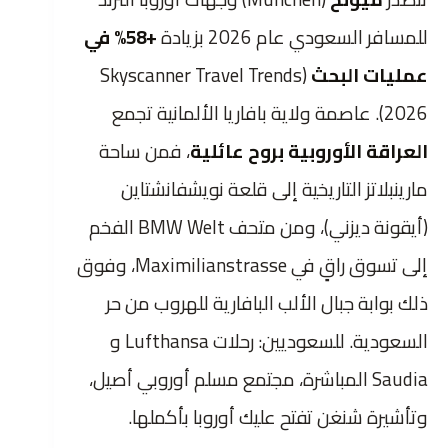
للمسافر السعودي عام 2026 بزيادة
+58% في
عمليات البحث
(Skyscanner Travel Trends
2026). عاصمة ولاية بافاريا الألمانية تجمع
العراقة الأوروبية بروح عائلية
، فمن ساحة
مارينبلاتز التاريخية إلى قلعة نويشفانشتاين
(أيقونة ديزني)، ومن متحف BMW Welt الفخم
إلى تسوق راقٍ في Maximilianstrasse، وفوق
ذلك بوابة جبال الألب البافارية للهروب من حر
السعودية. للسعوديين: رحلات Lufthansa و
Saudia المباشرة، مجتمع مسلم أوروبي أصيل،
وتأشيرة شنغن تفتح عليك أوروبا بأكملها.