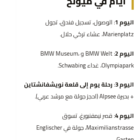
أيام في ميونخ
اليوم 1
: الوصول، تسجيل فندق، تجول
Marienplatz، عشاء تركي حلال.
اليوم 2
: BMW Welt و BMW Museum،
Olympiapark، غداء Schwabing.
اليوم 3
:
رحلة يوم إلى قلعة نويشفانشتاين
+ بحيرة Alpsee (احجز جولة مع مرشد عربي).
اليوم 4
: قصر نيمفنبورغ، تسوق
Maximilianstrasse، جولة في Englischer
Garten.