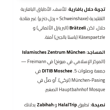
تجربة حلال بافارية
: للأسف، الأطباق البافارية
التقليدية (Schweinshaxe = رجل خنزير) غير متاحة
حلال. لكن
Brätzeli
(البريتزل الألماني) و
Käsespaetzle (باستا بالجبن) آمنة.
المساجد
:
Islamisches Zentrum München
(المركز الإسلامي في ميونخ) في Freimann —
جمعة وصلوات 5.
DITIB Moschee
في
München-Pasing (تركي). أو صلّ في
Hauptbahnhof Mosque الصغير.
نصيحة
: تطبيق
HalalTrip
و
Zabihah
يدلانك