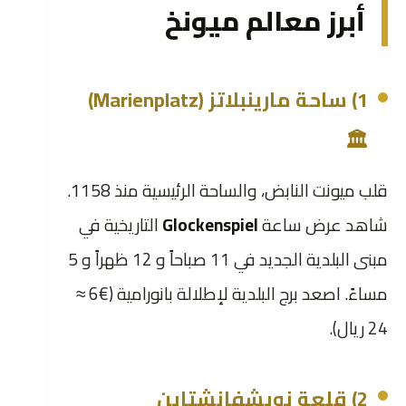
أبرز معالم ميونخ
1) ساحة مارينبلاتز (Marienplatz)
🏛️
قلب ميونت النابض، والساحة الرئيسية منذ 1158.
شاهد عرض ساعة
Glockenspiel
التاريخية في
مبنى البلدية الجديد في 11 صباحاً و 12 ظهراً و 5
مساءً. اصعد برج البلدية لإطلالة بانورامية (€6 ≈
24 ريال).
2) قلعة نويشفانشتاين