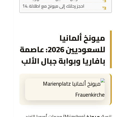
احجز رحلتك إلى ميونخ مع اطلالة
ميونخ ألمانيا
للسعوديين 2026: عاصمة
بافاريا وبوابة جبال الألب
تتصدّر
ميونخ
(München) وجهات أوروبا الترند