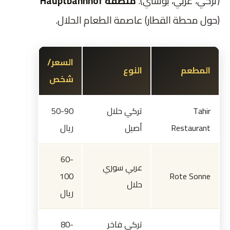
(تركي، عربي، بوسني).
منطقة Hauptbahnhof
(حول محطة القطار) عاصمة الطعام الحلال.
السعر/
المطعم
النوع
شخص
Tahir
تركي حلال
50-90
Restaurant
أصيل
ريال
60-
عربي سوري
100
Rote Sonne
حلال
ريال
تركي فاخر
80-