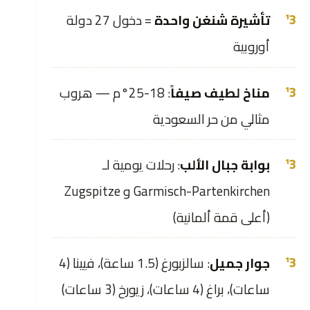
تأشيرة شنغن واحدة
= دخول 27 دولة
أوروبية
مناخ لطيف صيفاً
: 18-25°م — هروب
مثالي من حر السعودية
بوابة جبال الألب
: رحلات يومية لـ
Garmisch-Partenkirchen و Zugspitze
(أعلى قمة ألمانية)
جوار جميل
: سالزبورغ (1.5 ساعة)، فيينا (4
ساعات)، براغ (4 ساعات)، زيورخ (3 ساعات)