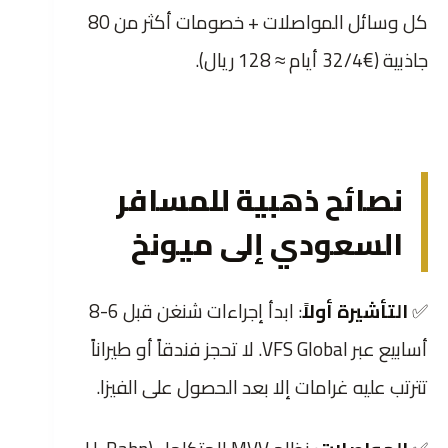
كل وسائل المواصلات + خصومات أكثر من 80
جاذبية (€32/4 أيام ≈ 128 ريال).
نصائح ذهبية للمسافر
السعودي إلى ميونخ
✅
التأشيرة أولاً
: ابدأ إجراءات شنغن قبل 6-8
أسابيع عبر VFS Global. لا تحجز فندقاً أو طيراناً
تترتب عليه غرامات إلا بعد الحصول على الفيزا.