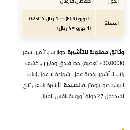
الجواز
صفحتان فارغتان
اليورو (EUR) — 1 ريال ≈ €0.25
العملة
(1 يورو ≈ 4 ريال)
وثائق مطلوبة للتأشيرة
: جواز سارٍ، تأمين سفر
(€30,000+ تغطية)، حجز فندق وطيران، كشف
راتب 3 أشهر، رخصة عمل، شهادة لا عمل (ربات
البيت)، صور بيومترية.
نصيحة
: تأشيرة شنغن تتيح
لك دخول 27 دولة أوروبية بنفس الفيزا.