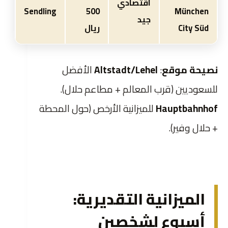
اقتصادي
Sendling
500
München
جيد
City Süd
ريال
نصيحة موقع
:
Altstadt/Lehel
الأفضل
للسعوديين (قرب المعالم + مطاعم حلال).
Hauptbahnhof
للميزانية الأرخص (حول المحطة
+ حلال وفير).
الميزانية التقديرية:
أسبوع لشخصين