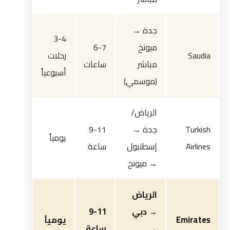
جدة →
3-4
ميونخ
6-7
Saudia
رحلات
مباشر
ساعات
أسبوعياً
(موسمي)
الرياض/
Turkish
جدة →
9-11
يومياً
Airlines
إسطنبول
ساعة
→ ميونخ
الرياض
→ دبي
9-11
Emirates
يومياً
→
ساعة