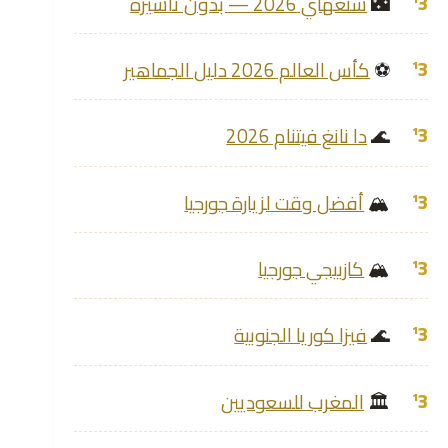
🌃
شنغهاي 2026 — بدون تأشيرة
⚽
كأس العالم 2026 دليل الجماهير
🌊
دا نانغ فيتنام 2026
🏔️
أفضل وقت لزيارة جورجيا
🏔️
كازبيجي جورجيا
🌊
فيزا كوريا الجنوبية
🏛️
المغرب للسعوديين