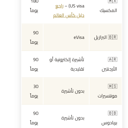
180
🇲🇽
US visa) –
راجع
المكسيك
يوماً
دليل كأس العالم
90
🇧🇷 البرازيل
eVisa
يوماً
🇦🇷
تأشيرة إلكترونية أو
90
الأرجنتين
تقليدية
يوماً
30
🇲🇸
بدون تأشيرة
مونتسيرات
يوماً
90
🇧🇧
بدون تأشيرة
بربادوس
يوماً