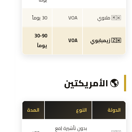
🇲🇼 ملاوي
VOA
30 يوماً
30-90
🇿🇼 زيمبابوي
VOA
يوماً
🌎 الأمريكتين
الدولة
النوع
المدة
بدون تأشيرة (مع