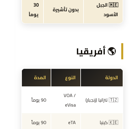
🇲🇪 الجبل
30
بدون تأشيرة
الأسود
يوماً
🌎 أفريقيا
الدولة
النوع
المدة
VOA /
🇹🇿 تنزانيا (زنجبار)
90 يوماً
eVisa
🇰🇪 كينيا
eTA
90 يوماً