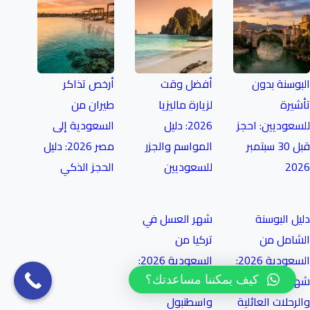
البوسنة بدون
أفضل وقت
أرخص تذاكر
تأشيرة
لزيارة ماليزيا
طيران من
للسعوديين: احجز
2026: دليل
السعودية إلى
قبل 30 سبتمبر
المواسم والجزر
مصر 2026: دليل
2026
للسعوديين
الحجز الذكي
دليل البوسنة
شهر العسل في
الشامل من
تركيا من
السعودية 2026:
السعودية 2026:
شهر العسل
كابادوكيا
كيف يمكننا مساعدتك؟
والرحلات العائلية
واسطنبول