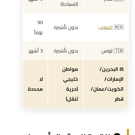
(للسياحة)
90
🇲🇦
المغرب
بدون تأشيرة
يوماً
🇹🇳 تونس
بدون تأشيرة
3 أشهر
⚖️ البحرين/
مواطن
الإمارات/
خليجي
لا
الكويت/عمان/
(حرية
محددة
قطر
تنقل)