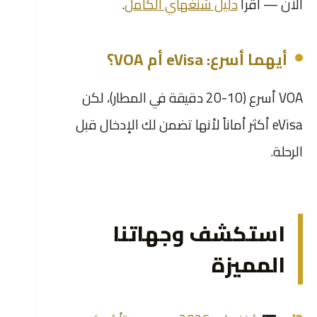
الآن — اقرأ
دليل شنغهاي الكامل
.
أيهما أسرع: eVisa أم VOA؟
VOA أسرع (10-20 دقيقة في المطار)، لكن
eVisa أكثر أماناً لأنها تضمن لك الإدخال قبل
الرحلة.
استكشف وجهاتنا
المميزة