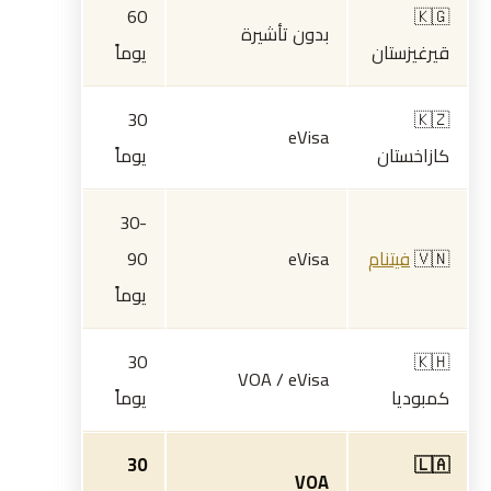
60
🇰🇬
بدون تأشيرة
قيرغيزستان
يوماً
30
🇰🇿
eVisa
كازاخستان
يوماً
30-
🇻🇳
فيتنام
eVisa
90
يوماً
30
🇰🇭
VOA / eVisa
كمبوديا
يوماً
30
🇱🇦
VOA