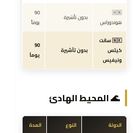
90
🇭🇳
بدون تأشيرة
هوندوراس
يوماً
🇳🇰 سانت
90
كيتس
بدون تأشيرة
يوماً
ونيفيس
🌊 المحيط الهادئ
الدولة
النوع
المدة