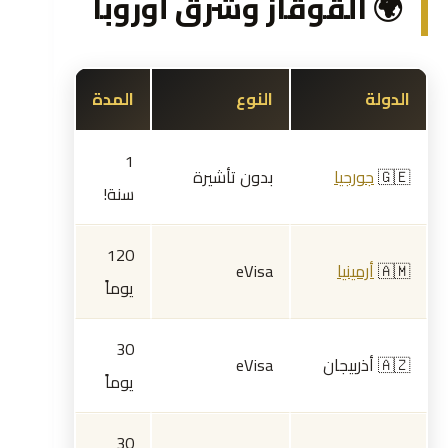
🌍 القوقاز وشرق أوروبا
الدولة
النوع
المدة
1
🇬🇪
جورجيا
بدون تأشيرة
سنة!
120
🇦🇲
أرمينيا
eVisa
يوماً
30
🇦🇿 أذربيجان
eVisa
يوماً
30