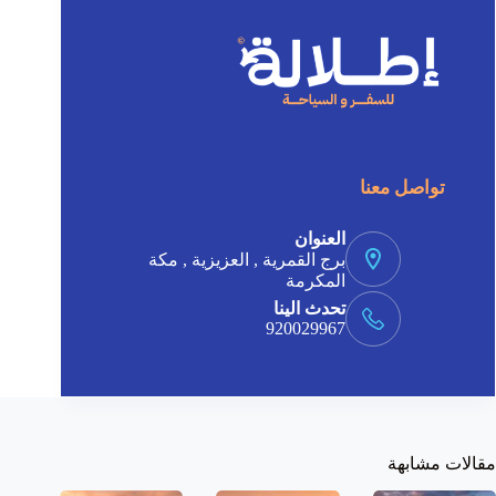
t
i
v
e
:
تواصل معنا
العنوان
برج القمرية , العزيزية , مكة
المكرمة
تحدث الينا
920029967
مقالات مشابهة