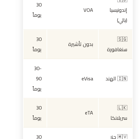
30
إندونيسيا
VOA
يوماً
(بالي)
30
🇸🇬
بدون تأشيرة
سنغافورة
يوماً
30-
🇮🇳 الهند
eVisa
90
يوماً
30
🇱🇰
eTA
سريلانكا
يوماً
🇲🇻 جزر
30