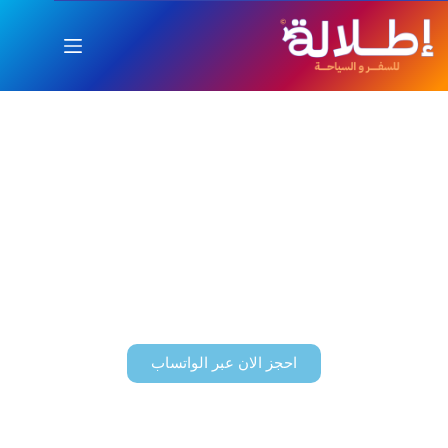
اكتشف سحر
اليونان
حيث يندمج التاريخ العريق مع الحداثة
المذهلة
مع إطلالة للسفر والسياحة، اجعل رحلتك إلى اليونان مثالية مع
اطلالة تجوّل بين المعالم الأيقونية، واستمتع بالحدائق الساحرة،
وتسوق في أرقى الشوارع العالمية.
احجز الان عبر الواتساب