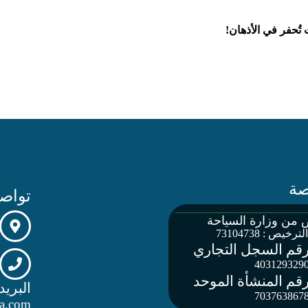
تُحفر في الأذهان!
صة
تواصل
من وزارة السياحة
رخيص : 73104738
قم السجل التجاري
403129329
قم المنشأة الموحد
البريد
703763867
la.com