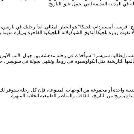
ة في المدينة القديمة التي تحمل عبق التاريخ.
“فرنسا، أمستردام، بلجيكا” هو الخيار المثالي. ابدأ رحلتك في باريس، ح
ا تفوت زيارة بلجيكا لتذوق الشوكولاتة البلجيكية الفاخرة وزيارة مدينة
سا، إيطاليا، سويسرا” سيأخذك في رحلة مدهشة بين جبال الألب الأوروب
المها التاريخية مثل الكولوسيوم في روما، وتنتهي بجولة في سويسرا، ح
مدينة واحدة أو مجموعة من الوجهات المتنوعة، فإن كل رحلة ستوفر لك 
ع بمزيج من التاريخ، الثقافة، والمناظر الطبيعية الخلابة المبهرة