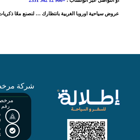
او التواصل عبر الواتساب :
+966 12 542 2331
عروض سياحية اوروبا الغربية بانتظارك … لنصنع معًا ذكريات 
شركة مرخ
مرخص 
رقم الت
ر
0
ر
8