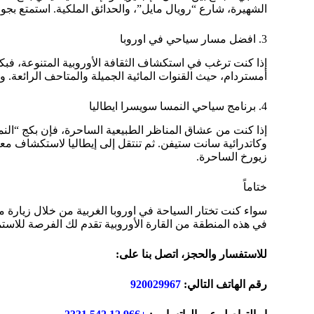
الشهيرة، شارع “رويال مايل”، والحدائق الملكية. استمتع بجول
3. افضل مسار سياحي في اوروبا
إذا كنت ترغب في استكشاف الثقافة الأوروبية المتنوعة، فبكج 
أمستردام، حيث القنوات المائية الجميلة والمتاحف الرائعة. ول
4. برنامج سياحي النمسا سويسرا ايطاليا
إذا كنت من عشاق المناظر الطبيعية الساحرة، فإن بكج “النم
وكاتدرائية سانت ستيفن. ثم تنتقل إلى إيطاليا لاستكشاف مع
زيورخ الساحرة.
ختاماً
سواء كنت تختار السياحة في اوروبا الغربية من خلال زيارة 
في هذه المنطقة من القارة الأوروبية تقدم لك الفرصة للاستمتا
للاستفسار والحجز، اتصل بنا على:
رقم الهاتف التالي:
920029967