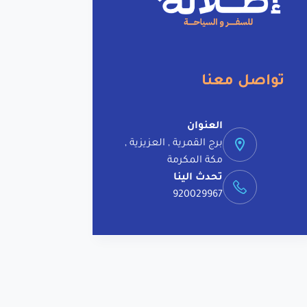
i
v
e
:
تواصل معنا
العنوان
برج القمرية , العزيزية ,
مكة المكرمة
تحدث الينا
920029967