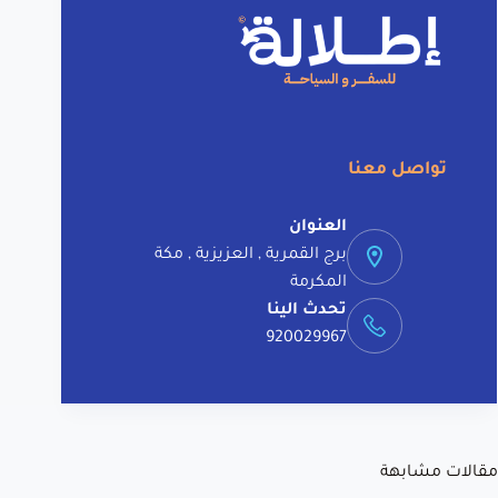
a
t
i
v
e
:
تواصل معنا
العنوان
برج القمرية , العزيزية , مكة
المكرمة
تحدث الينا
920029967
مقالات مشابهة