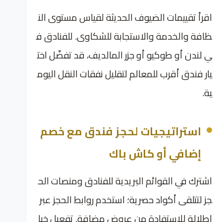
اقرأ تقييمات الضيوف الحديثة لقياس مستوى الن
ظافة والخدمة والاستجابة للشكاوى. للفنادق ف
ي لندن أو طوكيو أو جزر المالديف، قد تفضّل اخت
يار فندق أقرب للمعالم لتقليل نفقات النقل اليوم
ية.
استراتيجيات لحجز فندق مع خصم
إضافي أو كاش باك
اشترك في القوائم البريدية للفنادق ومنصات الح
جز لتتلقى أكواد حصرية؛ استخدم روابط الحجز عبر
اطلالة للاستفادة من عروض مضافة. تفعيل خيا