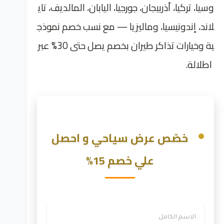
وسيا، تركيا، أذربيجان، جورجيا، اليابان، المالديف، تاي
لاند، إندونيسيا، وماليزيا — مع نسب خصم نموذج
ية وخيارات تذاكر طيران بخصم يصل حتى 30% عبر
اطلالة.
خصّص عرض سياحي و احصل
علي خصم 15%
الاسم