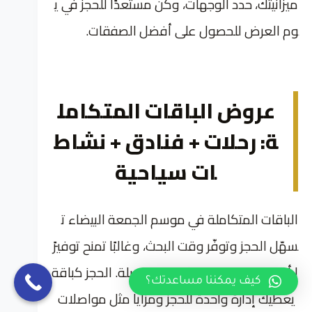
ميزانيتك، حدد الوجهات، وكن مستعدًا للحجز في ي
وم العرض للحصول على أفضل الصفقات.
عروض الباقات المتكامل
ة: رحلات + فنادق + نشاط
ات سياحية
الباقات المتكاملة في موسم الجمعة البيضاء ت
سهّل الحجز وتوفّر وقت البحث، وغالبًا تمنح توفيرً
ا أكبر عند مقارنة المكونات منفصلة. الحجز كباقة
كيف يمكننا مساعدتك؟
يعطيك إدارة واحدة للحجز ومزايا مثل مواصلات