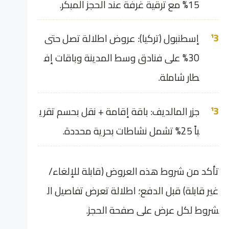
15% مع ترقية غرفة عند الحجز المبكر.
إسطنبول (تركيا): عروض اطلالة تصل حتى
30% على فنادق وسط المدينة وباقات إف
طار شاملة.
جزر المالديف: باقة إقامة + نقل بحسم تقري
باً 25% تشمل نشاطات بحرية محددة.
تأكد من شروط هذه العروض (قابلة للإلغاء/
غير قابلة) قبل الدفع؛ اطلالة تعرض تفاصيل ال
شروط لكل عرض على صفحة الحجز.