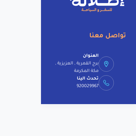
i
v
e
:
تواصل معنا
العنوان
برج القمرية , العزيزية ,
مكة المكرمة
تحدث الينا
920029967