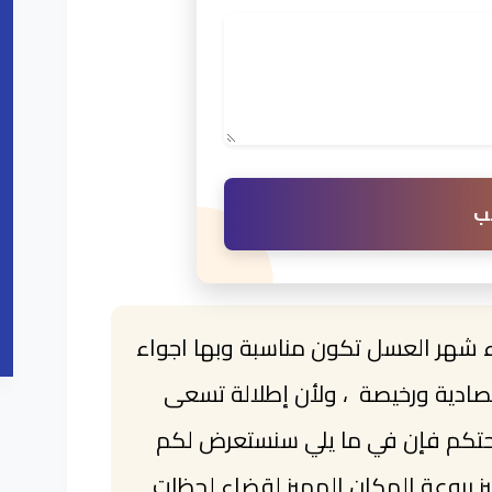
ب
اء شهر العسل تكون مناسبة وبها اجواء
ادية ورخيصة ، ولأن إطلالة تسعى
راحتكم فإن في ما يلي سنستعرض لكم
 بروعة المكان المميز لقضاء لحظات