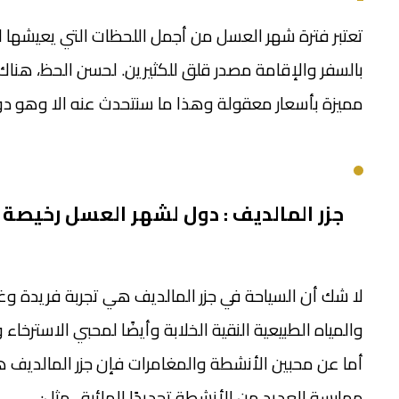
تعتبر فترة شهر العسل من أجمل اللحظات التي يعيشها ا
بالسفر والإقامة مصدر قلق للكثيرين. لحسن الحظ، هناك
مميزة بأسعار معقولة وهذا ما سنتحدث عنه الا وهو دو
جزر المالديف : دول لشهر العسل رخيصة
لا شك أن السياحة في جزر المالديف هي تجربة فريدة وغ
والمياه الطبيعية النقية الخلابة وأيضًا لمحبي الاسترخاء و
أما عن محبين الأنشطة والمغامرات فإن جزر المالديف ه
ممارسة العديد من الأنشطة تحديدًا المائية ، مثل: