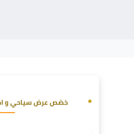
خصّص عرض سياحي و احص
الاسم