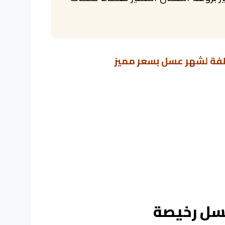
لفة لشهر عسل بسعر مميز
سل رخيصة