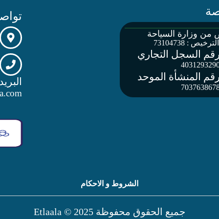
صة
تواصل
من وزارة السياحة
رخيص : 73104738
قم السجل التجاري
403129329
قم المنشأة الموحد
البريد
703763867
la.com
الشروط و الاحكام
جميع الحقوق محفوظة 2025 © Etlaala