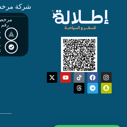
شركة مرخ
مرخص 
رقم الت
ر
0
ر
8