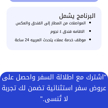
.
l
t
البرنامج يشمل
e
r
n
المواصلات من المطار إلى الفندق والعكس
a
الاقامه فندق ٤ نجوم
t
i
موظف خدمة عملاء يتحدث العربيه 24 ساعة
v
e
:
"اشترك مع اطلالة السفر واحصل على
عروض سفر استثنائية تضمن لك تجربة
لا تُنسى."