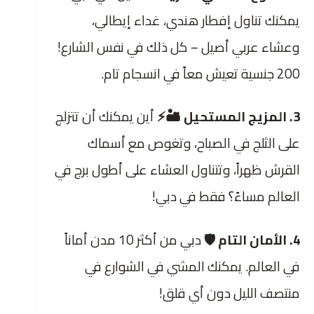
يمكنك تناول إفطار هندي، غداء إيطالي،
وعشاء عربي أصيل – كل ذلك في نفس الشارع!
200 جنسية تعيش معاً في انسجام تام.
3. المزيج المستحيل 🏜️⚡
أين يمكنك أن تتزلج
على الثلج في الصباح، وتغوص مع أسماك
القرش ظهراً، وتتناول العشاء على أطول برج في
العالم مساءً؟ فقط في دبي!
4. الأمان التام 🛡️
دبي من أكثر 10 مدن أماناً
في العالم. يمكنك المشي في الشوارع في
منتصف الليل دون أي قلق!