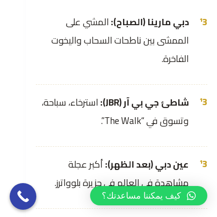
دبي مارينا (الصباح):
المشي على
الممشى بين ناطحات السحاب واليخوت
الفاخرة.
شاطئ جي بي آر (JBR):
استرخاء، سباحة،
وتسوق في “The Walk”.
عين دبي (بعد الظهر):
أكبر عجلة
مشاهدة في العالم في جزيرة بلوواترز.
كيف يمكننا مساعدتك؟