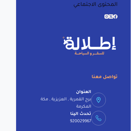
المحتوى الاجتماعي
t
e
r
n
a
t
i
v
e
:
تواصل معنا
العنوان
برج القمرية , العزيزية , مكة
المكرمة
تحدث الينا
920029967