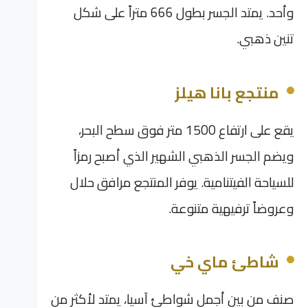
وأحد. يمتد الجسر بطول 666 متراً على شكل
تنين ذهبي.
منتجع بانا هيلز
يقع على ارتفاع 1500 متر فوق سطح البحر،
ويضم الجسر الذهبي الشهير الذي أصبح رمزاً
للسياحة الفيتنامية. يوفر المنتجع مرافق حلال
وعروضاً ترفيهية متنوعة.
شاطئ ماي خي
صنف من بين أجمل شواطئ آسيا، يمتد لأكثر من