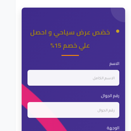
خصّص عرض سياحي و احصل
علي خصم 15%
الاسم
رقم الجوال
الوجهة