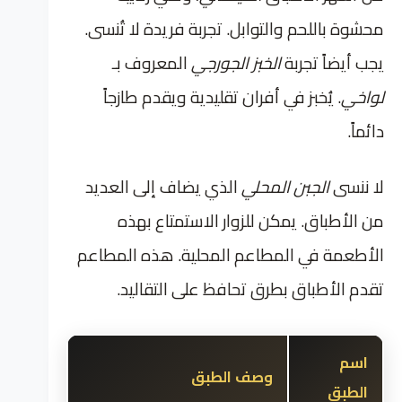
محشوة باللحم والتوابل. تجربة فريدة لا تُنسى.
يجب أيضاً تجربة
الخبز الجورجي
المعروف بـ
لواخي
. يُخبز في أفران تقليدية ويقدم طازجاً
دائماً.
لا ننسى
الجبن المحلي
الذي يضاف إلى العديد
من الأطباق. يمكن للزوار الاستمتاع بهذه
الأطعمة في المطاعم المحلية. هذه المطاعم
تقدم الأطباق بطرق تحافظ على التقاليد.
اسم
وصف الطبق
الطبق