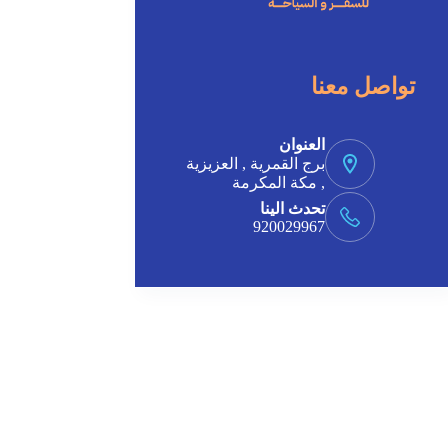
تواصل معنا
العنوان
برج القمرية , العزيزية
, مكة المكرمة
تحدث الينا
920029967