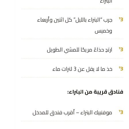
البتراء
جرب “البتراء بالليل” كل اثنين وأربعاء
وخميس
ارتدِ حذاءً مريحًا للمشي الطويل
خذ ما لا يقل عن 3 لترات ماء
فنادق قريبة من البتراء:
موفنبيك البتراء – أقرب فندق للمدخل