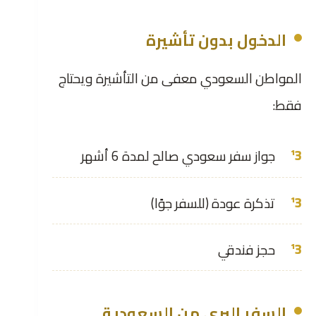
الدخول بدون تأشيرة
المواطن السعودي معفى من التأشيرة ويحتاج
فقط:
جواز سفر سعودي صالح لمدة 6 أشهر
تذكرة عودة (للسفر جوًا)
حجز فندقي
السفر البري من السعودية