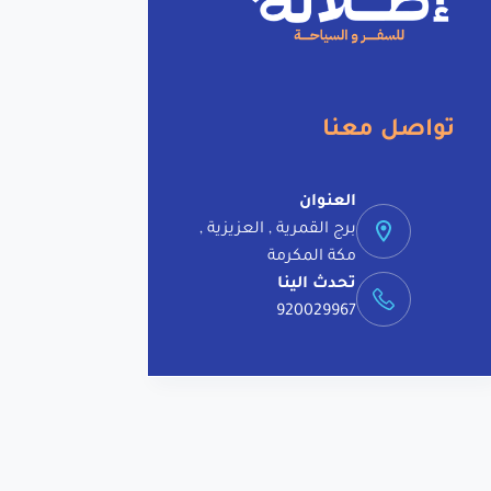
i
v
e
:
تواصل معنا
العنوان
برج القمرية , العزيزية ,
مكة المكرمة
تحدث الينا
920029967